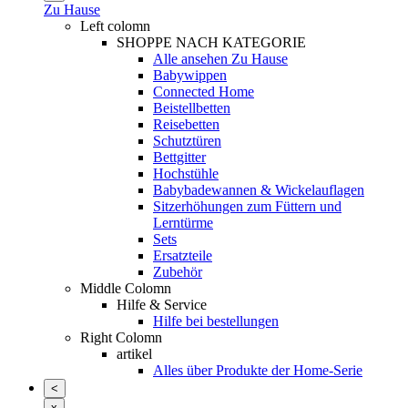
Zu Hause
Left colomn
SHOPPE NACH KATEGORIE
Alle ansehen Zu Hause
Babywippen
Connected Home
Beistellbetten
Reisebetten
Schutztüren
Bettgitter
Hochstühle
Babybadewannen & Wickelauflagen
Sitzerhöhungen zum Füttern und
Lerntürme
Sets
Ersatzteile
Zubehör
Middle Colomn
Hilfe & Service
Hilfe bei bestellungen
Right Colomn
artikel
Alles über Produkte der Home-Serie
<
x