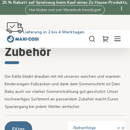
25 % Rabatt auf Spielzeug beim Kauf eines Zu Hause-Produkts.
Hier klicken und zum Warenkorb hinzufügen!
Kostenlose Retoure innerhalb von 100 Tagen
Lieferung in 2 bis 4 Werktagen
Kostenloser Versand ab €50. Jetzt kaufen!
4.3★ von 3.5K+ Kunden, die Maxi-Cosi lieben
Startseite
Kinderwagen
Zubehör
Suche
My Cart
Zubehör
Die Kälte bleibt draußen mit mit unseren weichen und warmen
Kinderwagen-Fußsäcken und dank dem Sonnenschirm ist Dein
Baby auch vor starker Sonnenstrahlung gut geschützt. Unser
hochwertiges Sortiment an passendem Zubehör macht Euren
Spaziergang bei jedem Wetter einfacher.
Filter