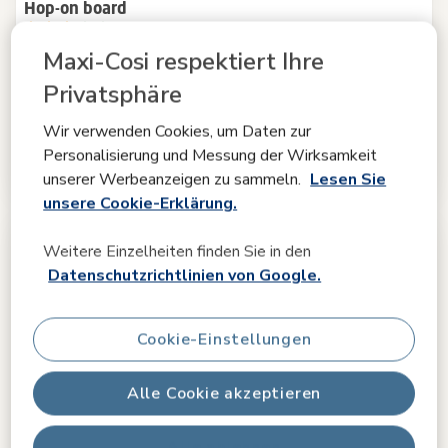
Hop-on board
2.8
(10)
Maxi-Cosi respektiert Ihre
Platz für zwei
|
Sitzend oder stehend
|
Einfach anzubringen
und zu verstauen
|
Sichere und sanfte Fahrten
|
Privatsphäre
95,99 €
Wir verwenden Cookies, um Daten zur
129,99 €
Originalpreis
Personalisierung und Messung der Wirksamkeit
Auf Lager
unserer Werbeanzeigen zu sammeln.
Lesen Sie
unsere Cookie-Erklärung.
Weitere Einzelheiten finden Sie in den
Datenschutzrichtlinien von Google.
Cookie-Einstellungen
Alle Cookie akzeptieren
Alle ablehnen