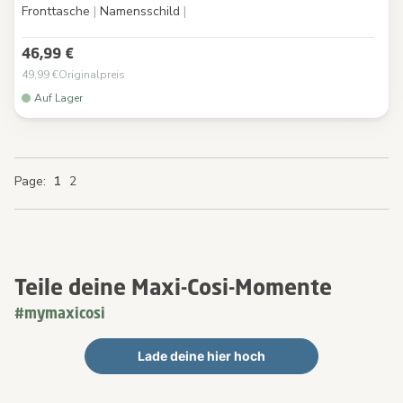
Fronttasche
|
Namensschild
|
46,99 €
49,99 €
Originalpreis
Auf Lager
You're currently reading page
Page
Page
Page
Page
1
2
Teile deine Maxi-Cosi-Momente
#mymaxicosi
Lade deine hier hoch