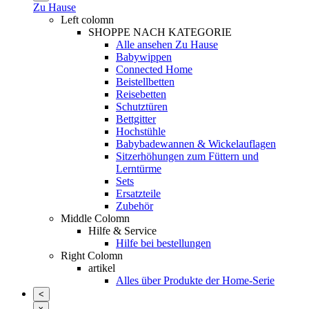
Zu Hause
Left colomn
SHOPPE NACH KATEGORIE
Alle ansehen Zu Hause
Babywippen
Connected Home
Beistellbetten
Reisebetten
Schutztüren
Bettgitter
Hochstühle
Babybadewannen & Wickelauflagen
Sitzerhöhungen zum Füttern und
Lerntürme
Sets
Ersatzteile
Zubehör
Middle Colomn
Hilfe & Service
Hilfe bei bestellungen
Right Colomn
artikel
Alles über Produkte der Home-Serie
<
x