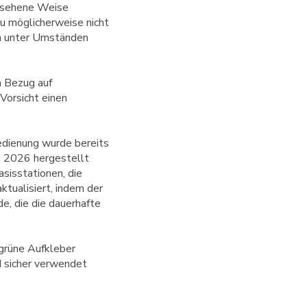
gesehene Weise
au möglicherweise nicht
och unter Umständen
n Bezug auf
Vorsicht einen
edienung wurde bereits
z 2026 hergestellt
sisstationen, die
ualisiert, indem der
e, die die dauerhafte
grüne Aufkleber
d sicher verwendet