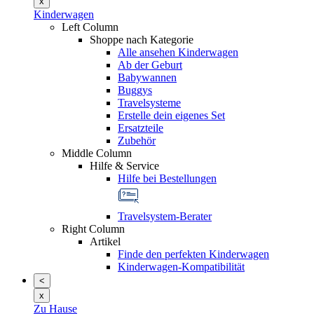
x
Kinderwagen
Left Column
Shoppe nach Kategorie
Alle ansehen Kinderwagen
Ab der Geburt
Babywannen
Buggys
Travelsysteme
Erstelle dein eigenes Set
Ersatzteile
Zubehör
Middle Column
Hilfe & Service
Hilfe bei Bestellungen
Travelsystem-Berater
Right Column
Artikel
Finde den perfekten Kinderwagen
Kinderwagen-Kompatibilität
<
x
Zu Hause