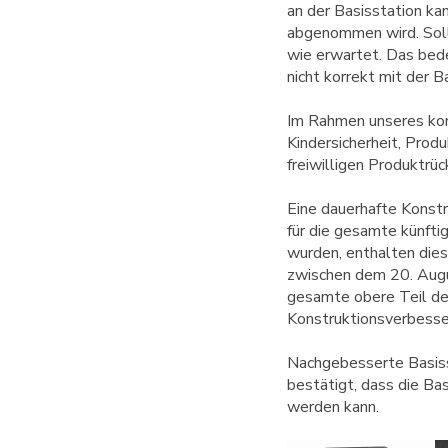
an der Basisstation ka
abgenommen wird. Sollt
wie erwartet. Das bede
nicht korrekt mit der B
Im Rahmen unseres kon
Kindersicherheit, Prod
freiwilligen Produktrüc
Eine dauerhafte Konst
für die gesamte künfti
wurden, enthalten dies
zwischen dem 20. Augu
gesamte obere Teil der
Konstruktionsverbesse
Nachgebesserte Basiss
bestätigt, dass die Ba
werden kann.