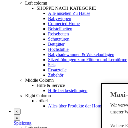
Left colomn
SHOPPE NACH KATEGORIE
Alle ansehen Zu Hause
Babywippen
Connected Home
Beistellbetten
Reisebetten
Schutztüren
Bettgitter
Hochstühle
Babybadewannen & Wickelauflagen
Sitzerhöhungen zum Füttern und Lerntürme
Sets
Ersatzteile
Zubehör
Middle Colomn
Hilfe & Service
Hilfe bei bestellungen
Maxi-
Right Colomn
artikel
Wir verwe
Alles über Produkte der Home-Serie
<
unserer 
x
Spielzeug
Weitere E