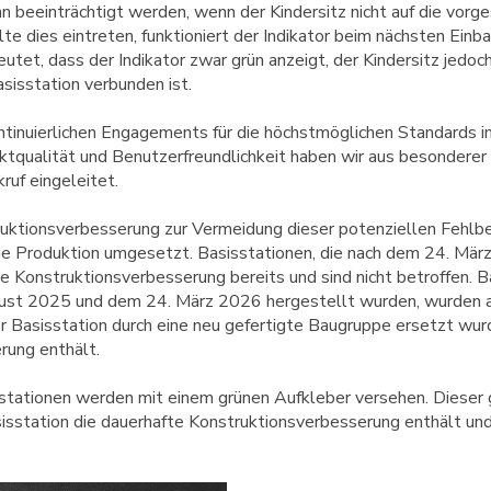
nn beeinträchtigt werden, wenn der Kindersitz nicht auf die vor
e dies eintreten, funktioniert der Indikator beim nächsten Einb
utet, dass der Indikator zwar grün anzeigt, der Kindersitz jed
asisstation verbunden ist.
tinuierlichen Engagements für die höchstmöglichen Standards i
uktqualität und Benutzerfreundlichkeit haben wir aus besonderer 
kruf eingeleitet.
ruktionsverbesserung zur Vermeidung dieser potenziellen Fehlb
ge Produktion umgesetzt. Basisstationen, die nach dem 24. Mär
e Konstruktionsverbesserung bereits und sind nicht betroffen. Ba
st 2025 und dem 24. März 2026 hergestellt wurden, wurden akt
 Basisstation durch eine neu gefertigte Baugruppe ersetzt wurd
rung enthält.
tationen werden mit einem grünen Aufkleber versehen. Dieser 
sisstation die dauerhafte Konstruktionsverbesserung enthält un