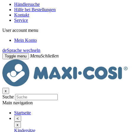
Händlersuche
Hilfe bei Bestellungen
Kontakt
Service
User account menu
Mein Konto
de
Sprache wechseln
Menu
Schließen
Toggle menu
x
Suche
Main navigation
Startseite
<
x
Kindersitze