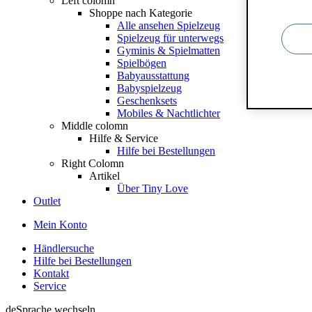
Left colomn
Shoppe nach Kategorie
Alle ansehen Spielzeug
Spielzeug für unterwegs
Gyminis & Spielmatten
Spielbögen
Babyausstattung
Babyspielzeug
Geschenksets
Mobiles & Nachtlichter
Middle colomn
Hilfe & Service
Hilfe bei Bestellungen
Right Colomn
Artikel
Über Tiny Love
Outlet
Mein Konto
Händlersuche
Hilfe bei Bestellungen
Kontakt
Service
de
Sprache wechseln