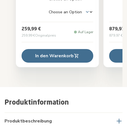
259,99 €
879,97 
Auf Lager
259,99 €
Originalpreis
879,97 €
Or
In den Warenkorb
I
Produktinformation
Produktbeschreibung