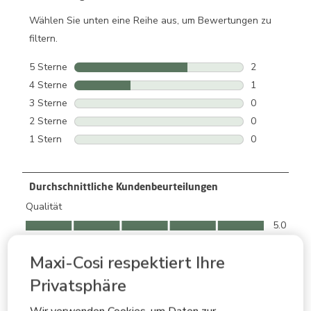
Wählen Sie unten eine Reihe aus, um Bewertungen zu
filtern.
5 Sterne
Sterne
2
2 Bewertunge
4 Sterne
Sterne
1
1 Bewertung 
3 Sterne
Sterne
0
0 Bewertunge
2 Sterne
Sterne
0
0 Bewertunge
1 Stern
Sterne
0
0 Bewertunge
Durchschnittliche Kundenbeurteilungen
Qualität
Qualität, 5.0 von 5
5.0
Benutzerfreundlichkeit
Benutzerfreundlichkeit, 4.3 von 5
Maxi-Cosi respektiert Ihre
4.3
Privatsphäre
Komfort
Komfort, 5.0 von 5
5.0