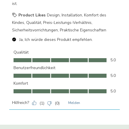
ist.
Product Likes
Design, Installation, Komfort des
Kindes, Qualität, Preis-Leistungs-Verhältnis,
Sicherheitsvorrichtungen, Praktische Eigenschaften
Ja, Ich würde dieses Produkt empfehlen.
Qualität
Qualität, 5.0 von 5
5.0
Benutzerfreundlichkeit
Benutzerfreundlichkeit, 5.0 von 5
5.0
Komfort
Komfort, 5.0 von 5
5.0
Hilfreich?
(
1
)
(
0
)
Melden