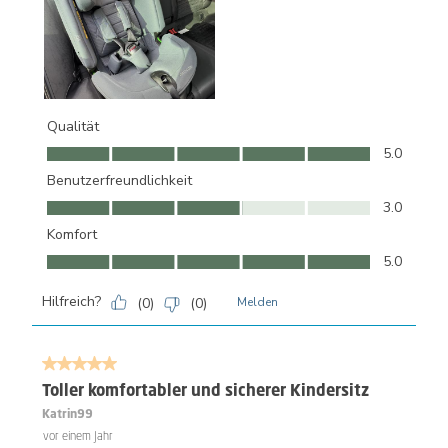
Qualität
Qualität, 5.0 von 5
5.0
Benutzerfreundlichkeit
Benutzerfreundlichkeit, 3.0 von 5
3.0
Komfort
Komfort, 5.0 von 5
5.0
Hilfreich?
(
0
)
(
0
)
Melden
5 von 5 Sternen.
Toller komfortabler und sicherer Kindersitz
Katrin99
vor einem Jahr