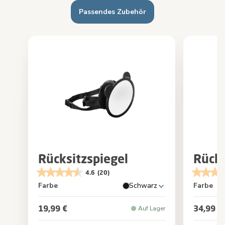
Passendes Zubehör
Rücksitzspiegel
Rücks
4.6
(20)
Farbe
Schwarz
Farbe
19,99 €
34,99 €
Auf Lager