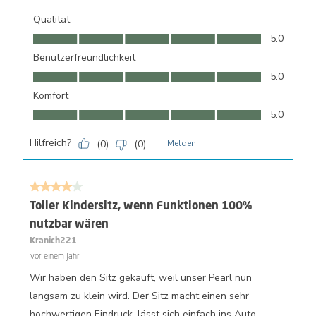
Qualität
Qualität, 5.0 von 5
5.0
Benutzerfreundlichkeit
Benutzerfreundlichkeit, 5.0 von 5
5.0
Komfort
Komfort, 5.0 von 5
5.0
Hilfreich?
(
0
)
(
0
)
Melden
4 von 5 Sternen.
Toller Kindersitz, wenn Funktionen 100%
nutzbar wären
Kranich221
vor einem Jahr
Wir haben den Sitz gekauft, weil unser Pearl nun
langsam zu klein wird. Der Sitz macht einen sehr
hochwertigen Eindruck, lässt sich einfach ins Auto