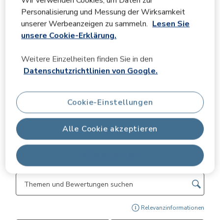
Wir verwenden Cookies, um Daten zur
Personalisierung und Messung der Wirksamkeit
Bilder und Videos von Kunden
unserer Werbeanzeigen zu sammeln.
Lesen Sie
unsere Cookie-Erklärung.
Weitere Einzelheiten finden Sie in den
Datenschutzrichtlinien von Google.
Cookie-Einstellungen
Weite
Alle Cookie akzeptieren
Alle ablehnen
Bewertungen filtern
Suchthemen und Bewertungen Suchregion
Zeig
Relevanzinformationen