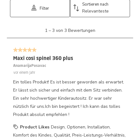
Sortieren nach
Filter
Relevanteste
1
1
–
3 von 3
Bewertungen
bis
3
von
5 von 5 Sternen.
3
Bewertungen.
Maxi cosi spinel 360 plus
AnamarijaPosavac
vor einem Jahr
Ein tolles Produkt! Es ist besser geworden als erwartet.
Er lässt sich sicher und einfach mit dem Sitz verbinden.
Ein sehr hochwertiger Kinderautositz. Er war sehr
nützlich für uns.Ich bin begeistert ! Ich kann das tolles
Produkt absolut empfehlen !
Product Likes
Design, Optionen, Installation,
Komfort des Kindes, Qualität, Preis-Leistungs-Verhältnis,