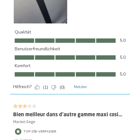
Qualität
Qualität, 5.0 von 5
5.0
Benutzerfreundlichkeit
Benutzerfreundlichkeit, 5.0 von 5
5.0
Komfort
Komfort, 5.0 von 5
5.0
Hilfreich?
(
1
)
(
0
)
Melden
3 von 5 Sternen.
Bien meilleur dans d'autre gamme maxi cosi...
Marion Gege
TOP-250-VERFASSER