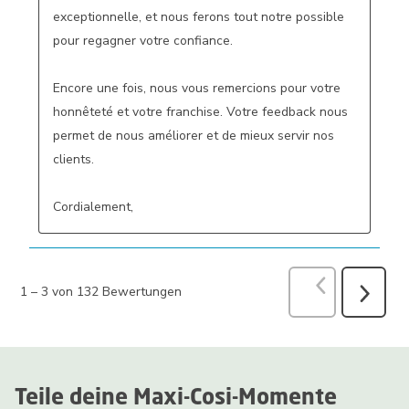
exceptionnelle, et nous ferons tout notre possible 
pour regagner votre confiance.

Encore une fois, nous vous remercions pour votre 
honnêteté et votre franchise. Votre feedback nous 
permet de nous améliorer et de mieux servir nos 
clients.

Cordialement,
Zurück
Bewer
1
–
3 von 132
Bewertungen
Weiter
Bewertu
Teile deine Maxi-Cosi-Momente