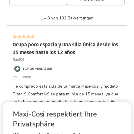
1
1
–
3 von 132
Bewertungen
bis
3
von
5 von 5 Sternen.
132
Bewertungen.
Ocupa poco espacio y una silla única desde los
15 meses hasta los 12 años
RaulC4
TOP-25-VERFASSER
vor 2 Jahren
He comprado esta silla de la marca Maxi-cosi y modelo
Titan S Comfort i-Size para mi hija de 15 meses, ya que
se le ha quedado pequeña la silla que tenía antes. En
este caso he comprado de color negro ya que viene
Maxi-Cosi respektiert Ihre
mejor para evitar que se noten mucho las manchas. Lo
Privatsphäre
que más me ha gustado es que es para un rango de
edad bastante amplio y no hay que cambiar de silla