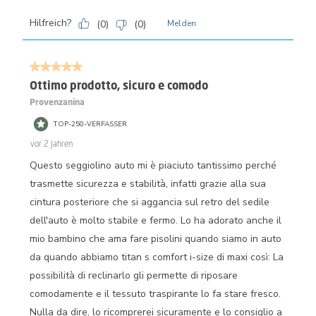
Hilfreich?
(
0
)
(
0
)
Melden
5 von 5 Sternen.
Ottimo prodotto, sicuro e comodo
Provenzanina
TOP-250-VERFASSER
vor 2 Jahren
Questo seggiolino auto mi è piaciuto tantissimo perché
trasmette sicurezza e stabilità, infatti grazie alla sua
cintura posteriore che si aggancia sul retro del sedile
dell'auto è molto stabile e fermo. Lo ha adorato anche il
mio bambino che ama fare pisolini quando siamo in auto
da quando abbiamo titan s comfort i-size di maxi così: La
possibilità di reclinarlo gli permette di riposare
comodamente e il tessuto traspirante lo fa stare fresco.
Nulla da dire, lo ricomprerei sicuramente e lo consiglio a