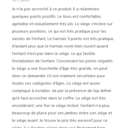
vor 2 Jahren
Je n'ai pas accroché à ce produit. Il a néanmoins
quelques points positifs. Le tissu est confortable,
agréable et visiuellement très joli. Le siège s'incline sur
plusieurs positions, ce qui est très pratique pour les
siestes de l'enfant. Le harnais 5 points est très pratique,
d'autant plus que le harnais reste bien ouvert quand
l'enfant n'est pas dans le siège, ce qui facilite
l'installation de l'enfant. Concernant les points négatifs:
le siège a une fourchette d'âge très grande, on peut
donc se demander s'il est vraiment sécuritaire pour
toutes ces catégories d'âges. Le siège est assez
compliqué à installer, de par la présence de top tether
qu'il faut accrocher dans le coffre. Le siège est très
encombrant, une fois le siège incliné, l'enfant n'a plus
beaucoup de place pour ses jambes entre son siège et
le siège avant. Je trouve le prix très excessif pour ce
siège, il a d'autres sièges maxi cosi finalement bien