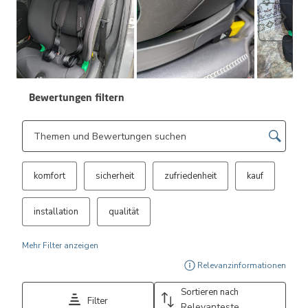
Weite
Bewertungen filtern
Suchthemen und Bewertungen Suchregion
komfort
sicherheit
zufriedenheit
kauf
installation
qualität
Mehr Filter anzeigen
Zeig
Relevanzinformationen
Sortieren nach
Filter
Relevanteste