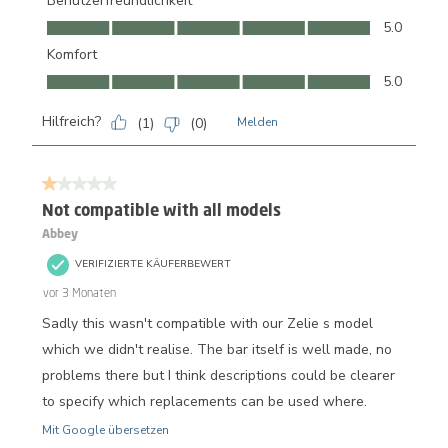
Benutzerfreundlichkeit
Benutzerfreundlichkeit, 5.0 von 5
5.0
Komfort
Komfort, 5.0 von 5
5.0
Hilfreich?
(
1
)
(
0
)
Melden
1 von 5 Sternen.
Not compatible with all models
Abbey
VERIFIZIERTE KÄUFERBEWERT
vor 3 Monaten
Sadly this wasn't compatible with our Zelie s model
which we didn't realise. The bar itself is well made, no
problems there but I think descriptions could be clearer
to specify which replacements can be used where.
Mit Google übersetzen