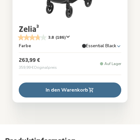
Zelia³
3.8
(186)
Farbe
Essential Black
263,99 €
Auf Lager
359,99 €
Originalpreis
In den Warenkorb