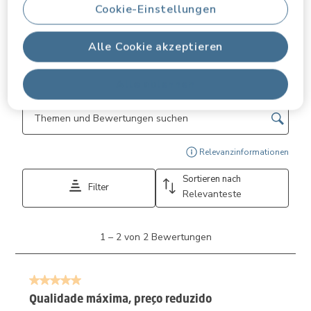
5.0
Cookie-Einstellungen
Komfort
Komfort, 5.0 von 5
5.0
Alle Cookie akzeptieren
Bewertungen filtern
Alle ablehnen
Suchthemen und Bewertungen Suchregion
Zeig
Relevanzinformationen
Sortieren nach
Filter
Relevanteste
1
1
–
2 von 2
Bewertungen
bis
2
von
5 von 5 Sternen.
2
Bewertungen.
Qualidade máxima, preço reduzido