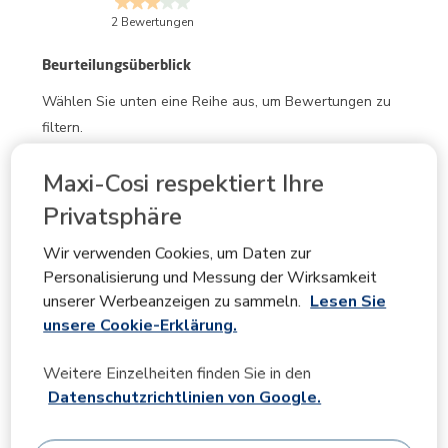
2 Bewertungen
Beurteilungsüberblick
Wählen Sie unten eine Reihe aus, um Bewertungen zu
filtern.
5 Sterne
Sterne
1
Maxi-Cosi respektiert Ihre
1 Bewertung 
4 Sterne
Sterne
0
Privatsphäre
0 Bewertunge
3 Sterne
Sterne
0
0 Bewertunge
2 Sterne
Sterne
0
Wir verwenden Cookies, um Daten zur
0 Bewertunge
1 Stern
Sterne
1
Personalisierung und Messung der Wirksamkeit
1 Bewertung m
unserer Werbeanzeigen zu sammeln.
Lesen Sie
unsere Cookie-Erklärung.
Durchschnittliche Kundenbeurteilungen
Qualität
Weitere Einzelheiten finden Sie in den
Qualität, 5.0 von 5
Datenschutzrichtlinien von Google.
5.0
Benutzerfreundlichkeit
Benutzerfreundlichkeit, 5.0 von 5