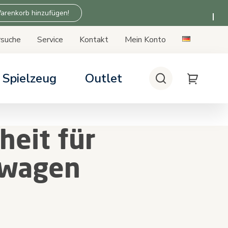
arenkorb hinzufügen!
rsuche
Service
Kontakt
Mein Konto
Spielzeug
Outlet
Suche
My Cart
rsitze
kten Kinderwagen
ukte der Zu Hause-Serie
heit für
siskompatibilität
patibilität
rwagen
rtung