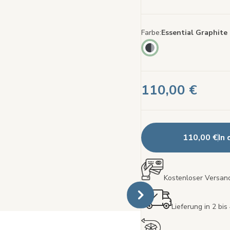
lesen
Link
auf
ders
Farbe
Essential Graphite
Seite
110,00 €
110,00 €
In
Kostenloser Versand
Lieferung in 2 bi