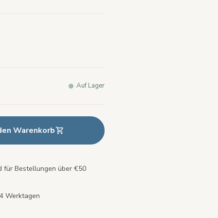
.
elben
.
Auf Lager
 den Warenkorb
 für Bestellungen über €50
s 4 Werktagen