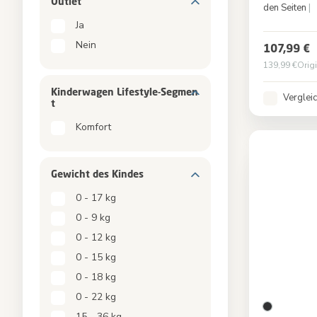
Outlet
den Seiten
|
Farbe
Ja
Nein
107,99 €
139,99 €
Orig
Kinderwagen Lifestyle-Segmen
Verglei
t
Komfort
Gewicht des Kindes
0 - 17 kg
0 - 9 kg
0 - 12 kg
0 - 15 kg
0 - 18 kg
0 - 22 kg
15 - 36 kg