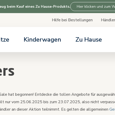
eug beim Kauf eines Zu Hause-Produkts.
Hier klicken und zum W
Hilfe bei Bestellungen
Händle
Skip
to
Content
itze
Kinderwagen
Zu Hause
LFE & SERVICE
LFE & SERVICE
LFE & SERVICE
LFE & SERVICE
ARTIKEL
ARTIKEL
ARTIKEL
ARTIKEL
ice
ice
ice
ice
Alles über Kinde
Finde den perfe
Alles über Prod
Über Tiny Love
ers
Tage lang testen
e bei Bestellungen
e bei bestellungen
e bei bestellungen
Übersicht der Ba
Kinderwagen-Kom
e bei Bestellungen
elsystem-Berater
ersitzberater
ale hat begonnen! Entdecke die tollen Angebote für ausgewähl
 gilt nur vom 25.06.2025 bis zum 23.07.2025, also nicht verpass
ändler an dieser Aktion teilnimmt. Es gelten die allgemeinen
Ge