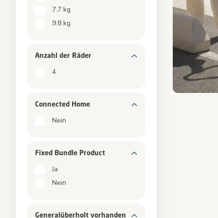
7.7 kg
9.8 kg
Anzahl der Räder
4
Folie 1 von 5,
Connected Home
Nein
Fixed Bundle Product
Ja
Nein
Generalüberholt vorhanden