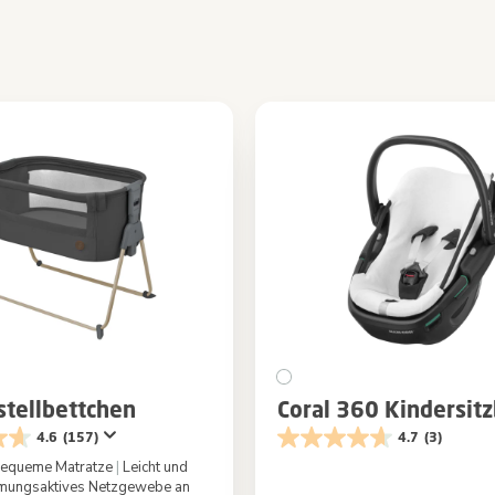
stellbettchen
Coral 360 Kindersit
4.6
(157)
4.7
(3)
bequeme Matratze
|
Leicht und
mungsaktives Netzgewebe an