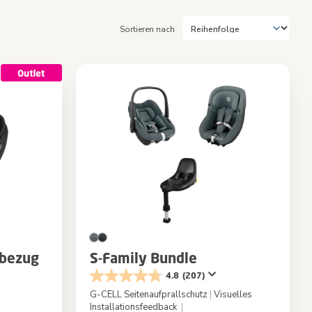
Sortieren nach
zbezug
S-Family Bundle
4.8
(207)
G-CELL Seitenaufprallschutz
|
Visuelles
Installationsfeedback
|