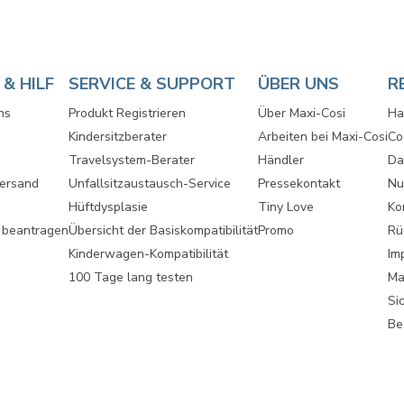
& HILF
SERVICE & SUPPORT
ÜBER UNS
R
ns
Produkt Registrieren
Über Maxi-Cosi
Ha
Kindersitzberater
Arbeiten bei Maxi-Cosi
Co
Travelsystem-Berater
Händler
Da
Versand
Unfallsitzaustausch-Service
Pressekontakt
Nu
Hüftdysplasie
Tiny Love
Ko
 beantragen
Übersicht der Basiskompatibilität
Promo
Rü
Kinderwagen-Kompatibilität
Im
100 Tage lang testen
Ma
Si
Be