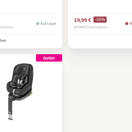
Beyond Graphite
Farbe
Natur
-66%
19,99 €
Auf Lager
N
inalpreis
59,99 €
Originalpreis
chen