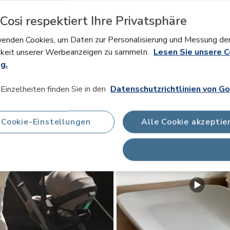
#mymaxicos
Cosi respektiert Ihre Privatsphäre
enden Cookies, um Daten zur Personalisierung und Messung de
ell
roduktfotos. Verwenden Sie die Schaltflächen „Zurück“ und „Weite
keit unserer Werbeanzeigen zu sammeln.
Lesen Sie unsere C
g.
Einzelheiten finden Sie in den
Datenschutzrichtlinien von Go
Cookie-Einstellungen
Alle Cookie akzeptie
Alle ablehnen