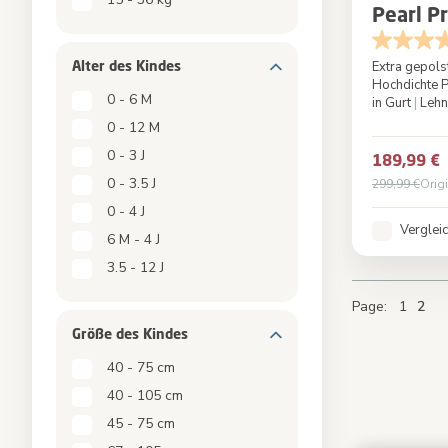
Pearl Pr
Alter des Kindes
Extra gepols
Hochdichte P
0 - 6 M
in Gurt
|
Lehn
Farbe
0 - 12 M
0 - 3 J
189,99 €
0 - 3.5 J
299,99 €
Orig
0 - 4 J
Verglei
6 M - 4 J
3.5 - 12 J
Page
Page
Page
You'
Page
1
2
Größe des Kindes
40 - 75 cm
40 - 105 cm
45 - 75 cm