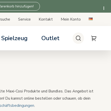
arenkorb hinzufügen!
rsuche
Service
Kontakt
Mein Konto
Spielzeug
Outlet
Suche
My Cart
rsitze
kten Kinderwagen
ukte der Zu Hause-Serie
siskompatibilität
patibilität
te Maxi-Cosi Produkte und Bundles. Das Angebot ist
en! Du kannst online bestellen oder schauen, ob dein
schäftsbedingungen
.