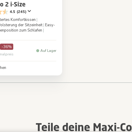
o 2 i-Size
4.5
(245)
tertes Komfortkissen
|
olsterung der Sitzeinheit
|
Easy-
enposition zum Schlafen
|
Authentic Black
-36%
Auf Lager
inalpreis
chen
re currently reading page
Teile deine Maxi-C