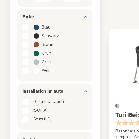
Sitzerhöhungen zum Füttern und Lerntürme
Sets
Farbe
Ersatzteile
Blau
Zubehör
Schwarz
Braun
Grün
Grau
Weiss
Installation im auto
Gurtinstallation
ISOFIX
Tori Bei
Stützfuß
Besonders 
kompakt
|
At