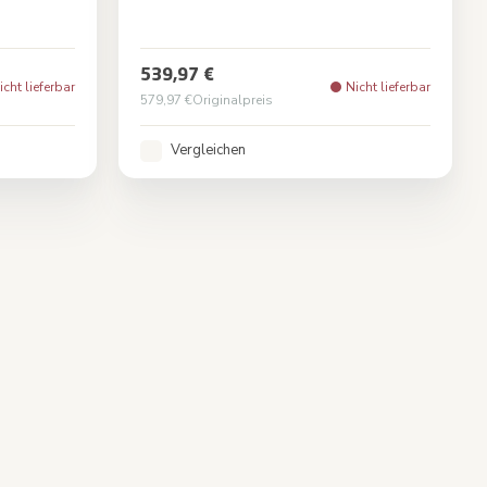
al White
Farbe
Tonal Graphite
539,97 €
icht lieferbar
Nicht lieferbar
579,97 €
Originalpreis
Vergleichen