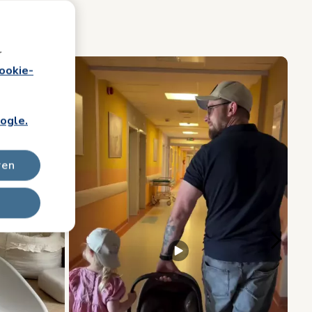
i
r
r“ zum Navigieren.
ookie-
ogle.
ren