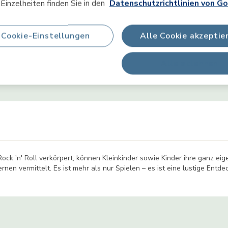
Einzelheiten finden Sie in den
Datenschutzrichtlinien von Go
Produktinformation
Cookie-Einstellungen
Alle Cookie akzeptie
Alle ablehnen
teigenschaften
Produktsicherheit
Was ist in der Verpa
ock 'n' Roll verkörpert, können Kleinkinder sowie Kinder ihre ganz eige
nen vermittelt. Es ist mehr als nur Spielen – es ist eine lustige Ent