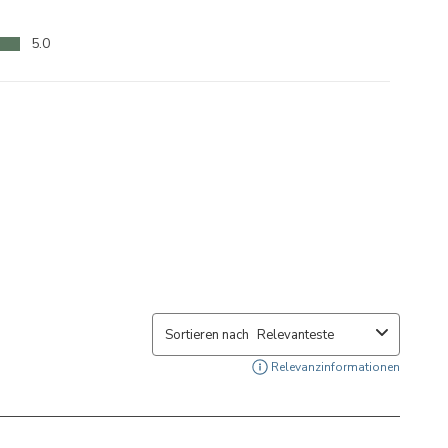
5.0
Sortieren nach
Relevanteste
Zeigt 
Relevanzinformationen