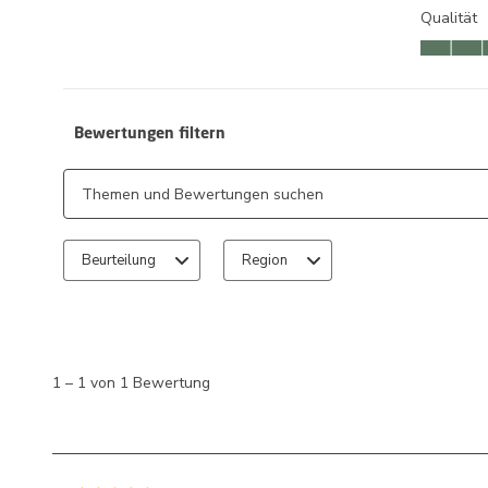
Qualität
Qualität, 
Bewertungen filtern
Suchthemen und Bewertungen Suchregion
Beurteilung
Region
1
bis
1
1
–
1 von 1
Bewertung
von
1
Bewertung.