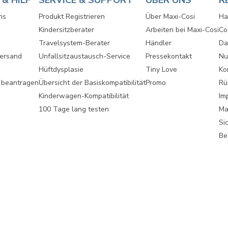
& HILF
SERVICE & SUPPORT
ÜBER UNS
R
ns
Produkt Registrieren
Über Maxi-Cosi
Ha
Kindersitzberater
Arbeiten bei Maxi-Cosi
Co
Travelsystem-Berater
Händler
Da
Versand
Unfallsitzaustausch-Service
Pressekontakt
Nu
Hüftdysplasie
Tiny Love
Ko
 beantragen
Übersicht der Basiskompatibilität
Promo
Rü
Kinderwagen-Kompatibilität
Im
100 Tage lang testen
Ma
Si
Be