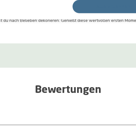
Alle ablehnen
ck und einen Fußabdruck sowie einen Mittelrahmen für ein beliebiges
t du nach Belieben dekorieren. Genießt diese wertvollen ersten Mom
Bewertungen