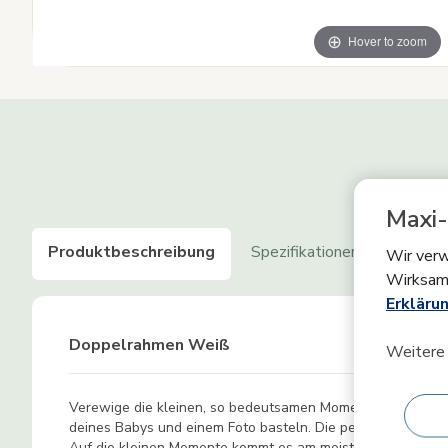
Hover to zoom
Maxi-
Produktbeschreibung
Spezifikationen
Produkt
Wir verw
Wirksam
Erklärun
Doppelrahmen Weiß
Weitere 
Verewige die kleinen, so bedeutsamen Momente mit dem T
deines Babys und einem Foto basteln. Die perfekte Art, u
Auf die kleinen Momente kommt es am meisten an. Halte d