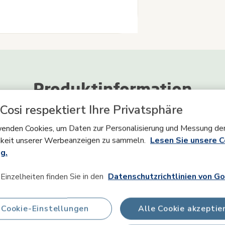
Produktinformation
Cosi respektiert Ihre Privatsphäre
sicherheit & Anleitungen
Was ist in der Verpackung enthal
enden Cookies, um Daten zur Personalisierung und Messung de
keit unserer Werbeanzeigen zu sammeln.
Lesen Sie unsere C
g.
Einzelheiten finden Sie in den
Datenschutzrichtlinien von Go
iny Creations Doppelrahmen. Mit diesem Komplettset kannst du ein 
Cookie-Einstellungen
Alle Cookie akzeptie
m die Erinnerung an diese ersten wunderbaren Momente zu bewahren.
ie zauberhaften und wertvollen Momente deines Babys fest, indem du