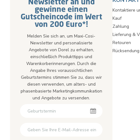
KONTAKT 
Newsletter an und
gewinne einen
Kontaktiere u
Gutscheincode im Wert
Kauf
von 200 Euro*!
Zahlung
Lieferung & 
Melden Sie sich an, um Maxi-Cosi-
Retouren
Newsletter und personalisierte
Angebote von Dorel zu erhalten,
Rücksendung
einschließlich Produkttipps und
Warenkorberinnerungen. Durch die
Angabe Ihres voraussichtlichen
Geburtstermins stimmen Sie zu, dass wir
diesen verwenden, um alters- und
phasenbasierte Marketingkommunikation
und Angebote zu versenden.
Newsletter
Zweiter Vorname
Zweiter Vorname