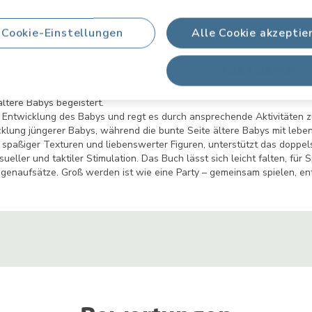
Cookie-Einstellungen
Alle Cookie akzeptie
Alle ablehnen
 Entwicklung deines Babys und ermuntert es durch Anreize und spieler
rationen in Schwarz-Weiß abgebildet, um die visuelle Entwicklung jünge
ltere Babys begeistert.
e Entwicklung des Babys und regt es durch ansprechende Aktivitäten 
icklung jüngerer Babys, während die bunte Seite ältere Babys mit leb
ive spaßiger Texturen und liebenswerter Figuren, unterstützt das doppel
ueller und taktiler Stimulation. Das Buch lässt sich leicht falten, f
genaufsätze. Groß werden ist wie eine Party – gemeinsam spielen, en