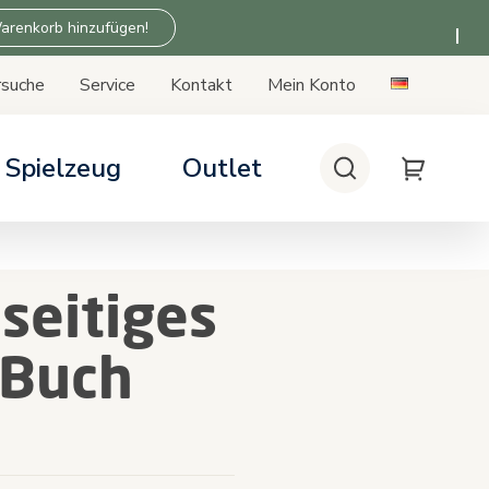
arenkorb hinzufügen!
rsuche
Service
Kontakt
Mein Konto
Spielzeug
Outlet
Suche
My Cart
rsitze
kten Kinderwagen
ukte der Zu Hause-Serie
seitiges
siskompatibilität
patibilität
 Buch
lungswert.