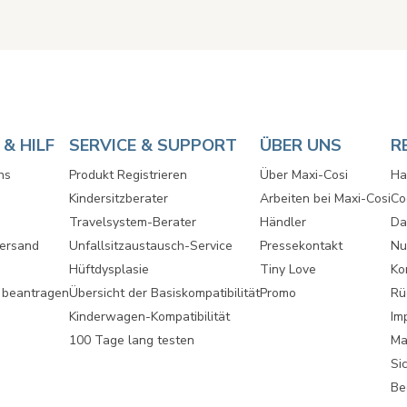
& HILF
SERVICE & SUPPORT
ÜBER UNS
R
ns
Produkt Registrieren
Über Maxi-Cosi
Ha
Kindersitzberater
Arbeiten bei Maxi-Cosi
Co
Travelsystem-Berater
Händler
Da
Versand
Unfallsitzaustausch-Service
Pressekontakt
Nu
Hüftdysplasie
Tiny Love
Ko
 beantragen
Übersicht der Basiskompatibilität
Promo
Rü
Kinderwagen-Kompatibilität
Im
100 Tage lang testen
Ma
Si
Be