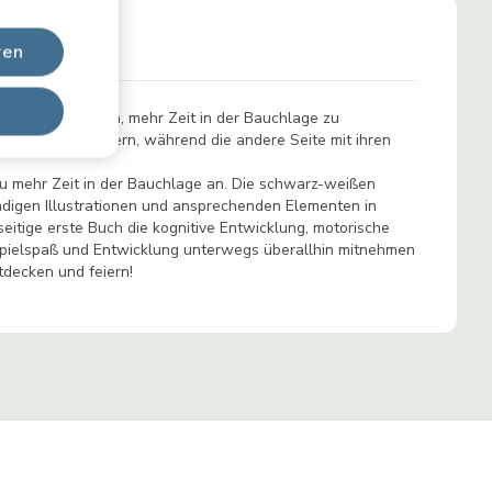
ren
ische Aktivitäten, mehr Zeit in der Bauchlage zu
rer Babys zu fördern, während die andere Seite mit ihren
zu mehr Zeit in der Bauchlage an. Die schwarz-weißen
endigen Illustrationen und ansprechenden Elementen in
seitige erste Buch die kognitive Entwicklung, motorische
ür Spielspaß und Entwicklung unterwegs überallhin mitnehmen
tdecken und feiern!