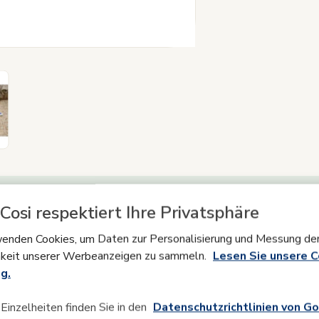
Cosi respektiert Ihre Privatsphäre
Produktinformation
enden Cookies, um Daten zur Personalisierung und Messung de
keit unserer Werbeanzeigen zu sammeln.
Lesen Sie unsere C
g.
ipps
Produktsicherheit & Anleitungen
Was ist in der V
Einzelheiten finden Sie in den
Datenschutzrichtlinien von Go