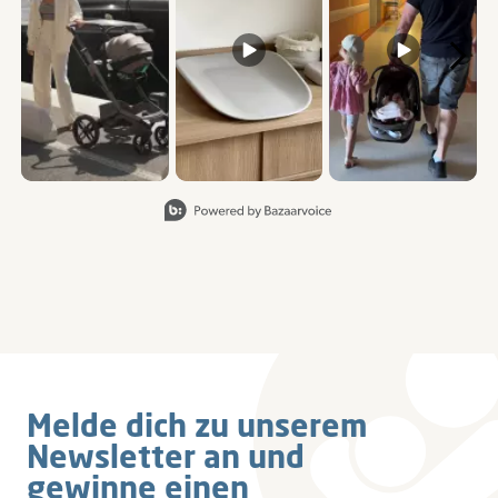
Folie 1 von 5, Elemente anzeigen 1 bis 3 von 15.
Newsletter
Melde dich zu unserem
Newsletter an und
gewinne einen