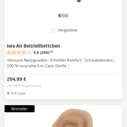
Vergleichen
Iora Air Beistellbettchen
3.8
(286)
Allround-Netzgewebe
|
Erhöhter Komfort
|
Schaukelmodus
|
100 % recycelte Eco Care-Stoffe
|
204,99 €
259,99 €
Originalpreis
Auf Lager