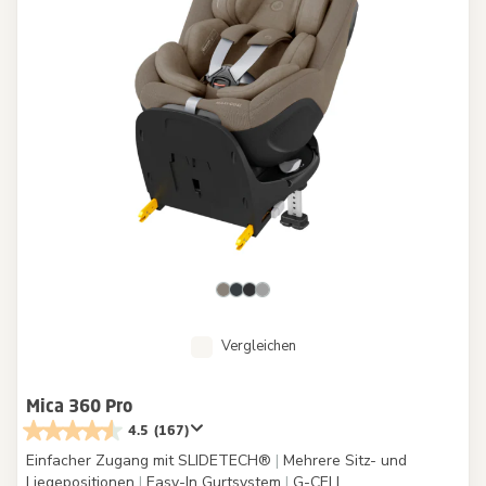
Vergleichen
Mica 360 Pro
4.5
(167)
Einfacher Zugang mit SLIDETECH®
|
Mehrere Sitz- und
Liegepositionen
|
Easy-In Gurtsystem
|
G-CELL