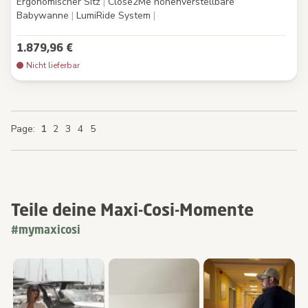
Ergonomischer Sitz
|
Close2Me höhenverstellbare
Babywanne
|
LumiRide System
|
1.879,96 €
Nicht lieferbar
You're currently reading page
Page
Page
Page
Page
Page
Page
Page
1
2
3
4
5
Teile deine Maxi-Cosi-Momente
#mymaxicosi
Medien-Karussell
Carousel mit Produktfotos. Verwenden Sie die Schaltflächen „Zu