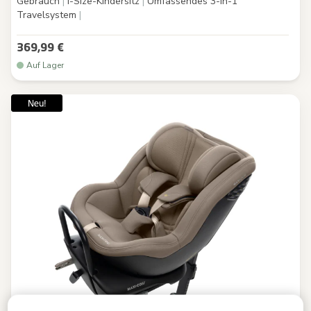
Gebrauch
|
i-Size-Kindersitz
|
Umfassendes 3-in-1
Travelsystem
|
369,99 €
Auf Lager