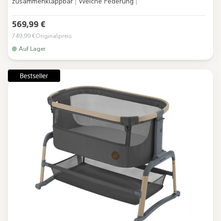
zusammenklappbar
|
Weiche Federung
|
569,99 €
749,99 €
Originalpreis
Auf Lager