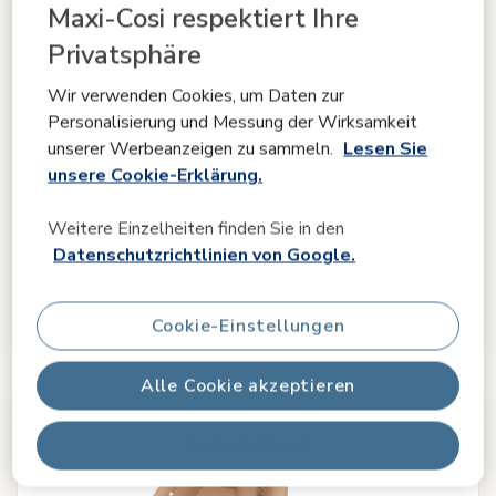
Maxi-Cosi respektiert Ihre
Privatsphäre
Wir verwenden Cookies, um Daten zur
Vergleichen
Personalisierung und Messung der Wirksamkeit
unserer Werbeanzeigen zu sammeln.
Lesen Sie
unsere Cookie-Erklärung.
MobiFix Pro
4.8
(4)
Weitere Einzelheiten finden Sie in den
Maximale Stoßdämpfung
|
Komfort auf höchstem Niveau
|
Easy-in Gurt
|
Datenschutzrichtlinien von Google.
549,99 €
Cookie-Einstellungen
Auf Lager
Alle Cookie akzeptieren
Alle ablehnen