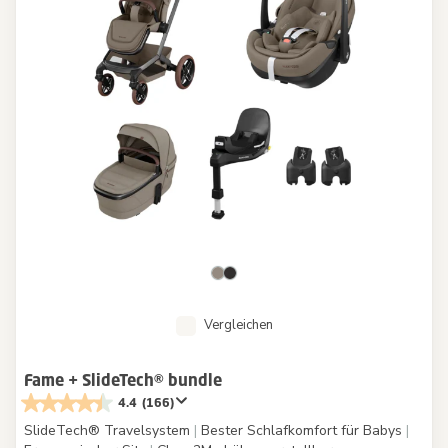
Vergleichen
Fame + SlideTech® bundle
4.4
(166)
SlideTech® Travelsystem
|
Bester Schlafkomfort für Babys
|