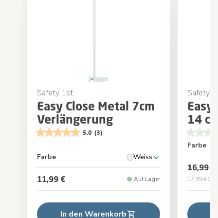
Safety 1st
Safety 1
Easy Close Metal 7cm
Easy 
Verlängerung
14 c
5.0
(3)
Farbe
Farbe
Weiss
16,99 €
11,99 €
Auf Lager
17,99 €
Ori
In den Warenkorb
I