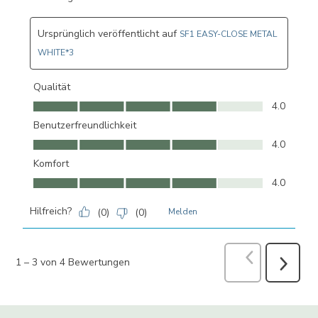
Ursprünglich veröffentlicht auf
SF1 EASY-CLOSE METAL
WHITE*3
Qualität
Qualität, 4.0 von 5
4.0
Benutzerfreundlichkeit
Benutzerfreundlichkeit, 4.0 von 5
4.0
Komfort
Komfort, 4.0 von 5
4.0
Hilfreich?
(
0
)
(
0
)
Melden
Zurück
Bewer
1
–
3 von 4
Bewertungen
Weiter
Bewertu