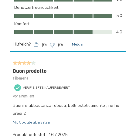
Benutzerfreundlichkeit
Benutzerfreundlichkeit, 5.0 von 5
5.0
Komfort
Komfort, 4.0 von 5
4.0
Hilfreich?
(
0
)
(
0
)
Melden
4 von 5 Sternen.
Buon prodotto
Filomena
VERIFIZIERTE KÄUFERBEWERT
vor einem Jahr
Buoni e abbastanza robusti, belli esteticamente , ne ho
presi 2
Mit Google übersetzen
Produkt getestet :
16.7.2025