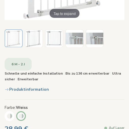
Tap to expand
6 M - 2 J
Schnelle und einfache Installation
|
Bis zu 136 cm erweiterbar
|
Ultra
sicher
|
Erweiterbar
Produktinformation
Farbe
Weiss
Auf Lager