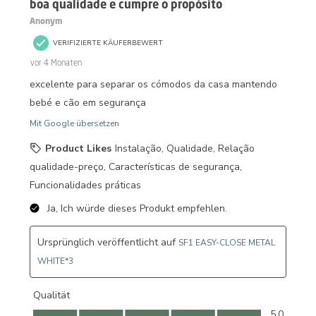
boa qualidade e cumpre o propósito
Anonym
VERIFIZIERTE KÄUFERBEWERT
vor 4 Monaten
excelente para separar os cómodos da casa mantendo
bebé e cão em segurança
Mit Google übersetzen
Product Likes
Instalação, Qualidade, Relação
qualidade-preço, Características de segurança,
Funcionalidades práticas
Ja, Ich würde dieses Produkt empfehlen.
Ursprünglich veröffentlicht auf
SF1 EASY-CLOSE METAL
WHITE*3
Qualität
Qualität, 5.0 von 5
5.0