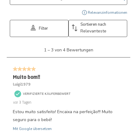
Zeig
Relevanzinformationen
Sortieren nach
Filter
Relevanteste
1
1
–
3 von 4
Bewertungen
bis
3
von
5 von 5 Sternen.
4
Bewertungen.
Muito bom!!
Luigi1979
VERIFIZIERTE KÄUFERBEWERT
vor 3 Tagen
Estou muito satisfeito! Encaixa na perfeição!!! Muito
seguro para o bebé!
Mit Google übersetzen