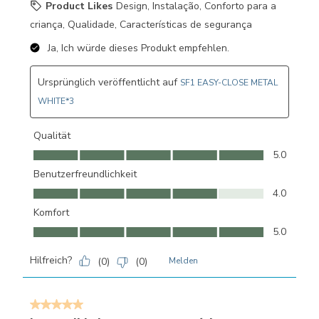
Product Likes
Design, Instalação, Conforto para a
criança, Qualidade, Características de segurança
Ja, Ich würde dieses Produkt empfehlen.
Ursprünglich veröffentlicht auf
SF1 EASY-CLOSE METAL
WHITE*3
Qualität
Qualität, 5.0 von 5
5.0
Benutzerfreundlichkeit
Benutzerfreundlichkeit, 4.0 von 5
4.0
Komfort
Komfort, 5.0 von 5
5.0
Hilfreich?
(
0
)
(
0
)
Melden
5 von 5 Sternen.