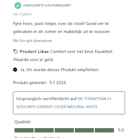
VERIFIZIERTE KÄUFERBEWERT
vor 2 Jahren
Fijne hoes, past netjes over de stoel! Goed om te
gebruiken in de zomer en makkelijk uit te wassen.
Mit Google übersetzen
Product Likes
Comfort voor het kind, Kwaliteit,
Waarde voor je geld
Ja, Ich würde dieses Produkt empfehlen.
Produkt getestet :
5.7.2024
Ursprünglich veröffentlicht auf
MC TITAN/TITAN S I-
SIZE/ONYX CARSEAT COVER NATURAL WHITE
Qualität
Qualität, 5.0 von 5
5.0