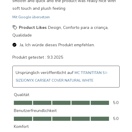
smooth and quick and the product was really nice with
soft touch and plush feeling
Mit Google übersetzen
Product Likes
Design, Conforto para a criança,
Qualidade
Ja, Ich würde dieses Produkt empfehlen.
Produkt getestet :
9.3.2025
Ursprünglich veröffentlicht auf
MC TITAN/TITAN S I-
SIZE/ONYX CARSEAT COVER NATURAL WHITE
Qualität
Qualität, 5.0 von 5
5.0
Benutzerfreundlichkeit
Benutzerfreundlichkeit, 5.0 von 5
5.0
Komfort