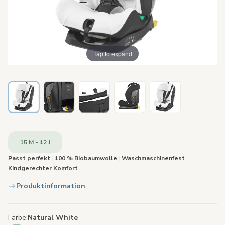
Tap to expand
15 M - 12 J
Passt perfekt
|
100 % Biobaumwolle
|
Waschmaschinenfest
|
Kindgerechter Komfort
Produktinformation
Farbe
Natural White