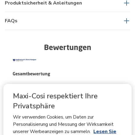
Produktsicherheit & Anleitungen
FAQs
Bewertungen
Gesamtbewertung
4.6
Maxi-Cosi respektiert Ihre
Privatsphäre
5 Bewertungen
Wir verwenden Cookies, um Daten zur
Beurteilungsüberblick
Personalisierung und Messung der Wirksamkeit
Wählen Sie unten eine Reihe aus, um Bewertungen zu
unserer Werbeanzeigen zu sammeln.
Lesen Sie