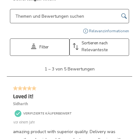
Suchthemen und Bewertungen Suchregion
Zeig
Relevanzinformationen
Sortieren nach
Filter
Relevanteste
1
1
–
3 von 5
Bewertungen
bis
3
von
5 von 5 Sternen.
5
Bewertungen.
Loved it!
Sidharth
VERIFIZIERTE KÄUFERBEWERT
vor einem Jahr
amazing product with superior quality. Delivery was