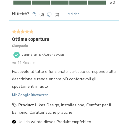
Komfort, 5.0 von 5
5.0
Hilfreich?
(
0
)
(
0
)
Melden
5 von 5 Sternen.
Ottima copertura
Gianpaolo
VERIFIZIERTE KÄUFERBEWERT
vor 11 Monaten
Piacevole al tatto e funzionale, l'articolo corrisponde alla
descrizione e rende ancora più confortevoli gli
spostamenti in auto
Mit Google übersetzen
Product Likes
Design, Installazione, Comfort per il
bambino, Caratteristiche pratiche
Ja, Ich würde dieses Produkt empfehlen.