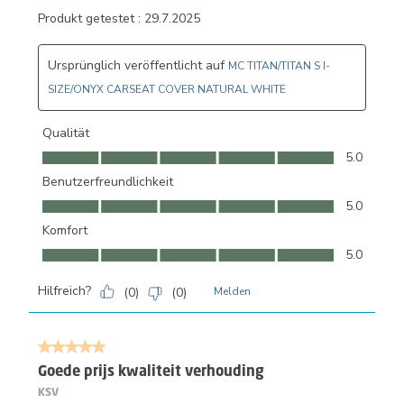
Produkt getestet :
29.7.2025
Ursprünglich veröffentlicht auf
MC TITAN/TITAN S I-
SIZE/ONYX CARSEAT COVER NATURAL WHITE
Qualität
Qualität, 5.0 von 5
5.0
Benutzerfreundlichkeit
Benutzerfreundlichkeit, 5.0 von 5
5.0
Komfort
Komfort, 5.0 von 5
5.0
Hilfreich?
(
0
)
(
0
)
Melden
5 von 5 Sternen.
Goede prijs kwaliteit verhouding
KSV