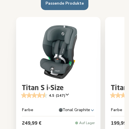
Passende Produkte
Titan S i-Size
Titan
4.5
(147)
Farbe
Tonal Graphite
Farbe
249,99 €
199,99 
Auf Lager