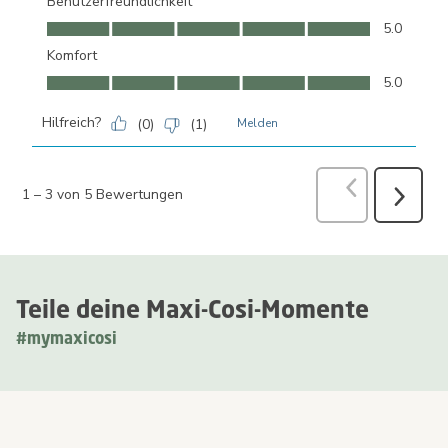
Benutzerfreundlichkeit
Benutzerfreundlichkeit, 5.0 von 5
5.0
Komfort
Komfort, 5.0 von 5
5.0
Hilfreich?
(
0
)
(
1
)
Melden
Zurück
Bewer
1
–
3 von 5
Bewertungen
Weiter
Bewertu
Teile deine Maxi-Cosi-Momente
#mymaxicosi