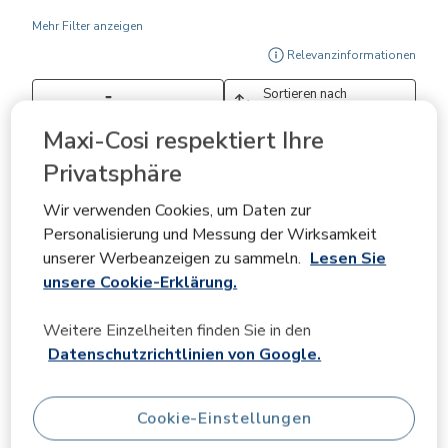
Mehr Filter anzeigen
Zeig
Relevanzinformationen
Sortieren nach
Filter
Relevanteste
Maxi-Cosi respektiert Ihre
1
Privatsphäre
1
–
3 von 45
Bewertungen
bis
3
Wir verwenden Cookies, um Daten zur
von
Personalisierung und Messung der Wirksamkeit
5 von 5 Sternen.
45
unserer Werbeanzeigen zu sammeln.
Lesen Sie
Bewertungen.
Calidad y comodidad por igual
unsere Cookie-Erklärung.
Pixelomano
PRODUKTTESTER-BEWERTUNG
Weitere Einzelheiten finden Sie in den
vor 5 Monaten
Datenschutzrichtlinien von Google.
Se dice que todo entra primero por la vista, y así es.
Nada más sacar de la caja la silla, el tacto que tiene ya
Cookie-Einstellungen
muestra que es de calidad y cómoda. Materiales