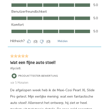
Qualität, 5.0 von 5
5.0
Benutzerfreundlichkeit
Benutzerfreundlichkeit, 5.0 von 5
5.0
Komfort
Komfort, 5.0 von 5
5.0
Hilfreich?
(
0
)
(
0
)
Melden
5 von 5 Sternen.
Wat een fijne auto stoel!
AlyciaB.
PRODUKTTESTER-BEWERTUNG
vor 5 Monaten
De afgelopen week heb ik de Maxi-Cosi Pearl XL Slide
Pro getest. Mijn eerlijke mening: wat een fantastische
auto stoel! Allereerst het ontwerp, hij ziet er heel