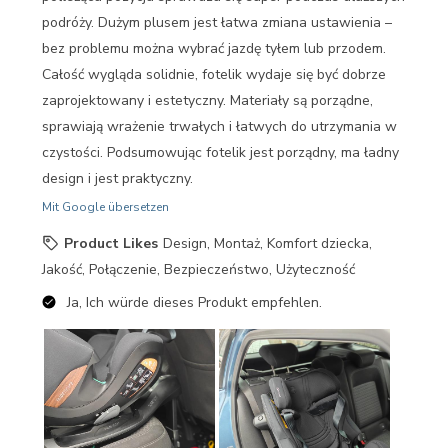
podróży. Dużym plusem jest łatwa zmiana ustawienia –
bez problemu można wybrać jazdę tyłem lub przodem.
Całość wygląda solidnie, fotelik wydaje się być dobrze
zaprojektowany i estetyczny. Materiały są porządne,
sprawiają wrażenie trwałych i łatwych do utrzymania w
czystości. Podsumowując fotelik jest porządny, ma ładny
design i jest praktyczny.
Mit Google übersetzen
Product Likes
Design, Montaż, Komfort dziecka,
Jakość, Połączenie, Bezpieczeństwo, Użyteczność
Ja, Ich würde dieses Produkt empfehlen.