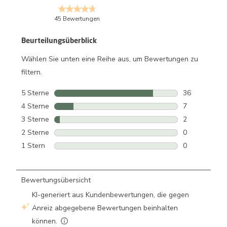
45 Bewertungen
Beurteilungsüberblick
Wählen Sie unten eine Reihe aus, um Bewertungen zu
filtern.
5 Sterne
Sterne
36
36 Bewertung
4 Sterne
Sterne
7
7 Bewertunge
3 Sterne
Sterne
2
2 Bewertunge
2 Sterne
Sterne
0
0 Bewertunge
1 Stern
Sterne
0
0 Bewertunge