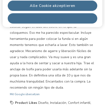
mullidos y que se adaptan muy bien a nuestra hija.
Alle Cookie akzeptieren
Queda bien sujeta, no es nada áspero, no tiene ningún
borde o zona que pueda ser peligrosa ni nada. Fácil de
Alle ablehnen
usar y todo muy intuitivo. Trae dos protecciones para
colocar según el lado del coche en el que la
coloquemos. Eso me ha parecido espectacular. Incluye
herramienta para poder colocar la funda si en algún
momento tenemos que echarla a lavar. Esto también se
agradece. Mecanismo de agarre y liberación fáciles de
usar y nada complicados. Va muy suave y es una gran
ayuda a la hora de sentar y sacar a nuestra hija. Trae el
anclaje de Isofix para poder usarla más adelante sin la
propia base. En definitiva una silla de 10 y que nos da
muchísima tranquilidad. Encantados con la compra. La
recomiendo sin ningún tipo de duda.
Mit Google übersetzen
Product Likes
Diseño, Instalación, Confort infantil,