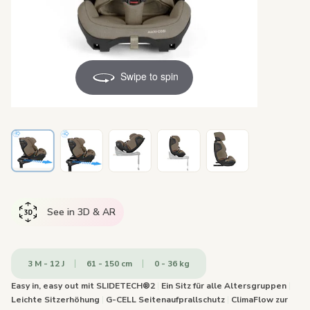
Swipe to spin
See in 3D & AR
3 M - 12 J
61 - 150 cm
0 - 36 kg
Easy in, easy out mit SLIDETECH®2
|
Ein Sitz für alle Altersgruppen
|
Leichte Sitzerhöhung
|
G-CELL Seitenaufprallschutz
|
ClimaFlow zur