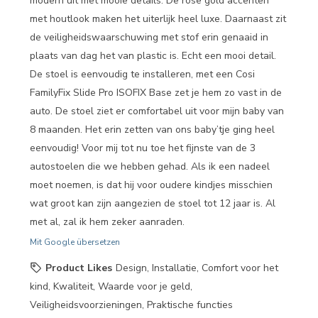
modern uit met mooie details. De rose gold accenten
met houtlook maken het uiterlijk heel luxe. Daarnaast zit
de veiligheidswaarschuwing met stof erin genaaid in
plaats van dag het van plastic is. Echt een mooi detail.
De stoel is eenvoudig te installeren, met een Cosi
FamilyFix Slide Pro ISOFIX Base zet je hem zo vast in de
auto. De stoel ziet er comfortabel uit voor mijn baby van
8 maanden. Het erin zetten van ons baby’tje ging heel
eenvoudig! Voor mij tot nu toe het fijnste van de 3
autostoelen die we hebben gehad. Als ik een nadeel
moet noemen, is dat hij voor oudere kindjes misschien
wat groot kan zijn aangezien de stoel tot 12 jaar is. Al
met al, zal ik hem zeker aanraden.
Mit Google übersetzen
Product Likes
Design, Installatie, Comfort voor het
kind, Kwaliteit, Waarde voor je geld,
Veiligheidsvoorzieningen, Praktische functies