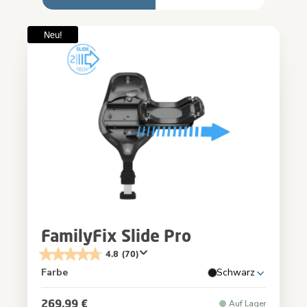
FamilyFix Slide Pro
4.8
(70)
Farbe
Schwarz
269,99 €
Auf Lager