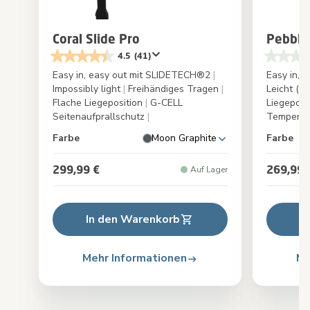
Coral Slide Pro
Pebble 
4.5
(41)
Easy in, easy out mit SLIDETECH®2
|
Easy in,
Impossibly light
|
Freihändiges Tragen
|
Leicht (nu
Flache Liegeposition
|
G-CELL
Liegeposi
Seitenaufprallschutz
|
Temperat
Farbe
Moon Graphite
Farbe
299,99 €
269,99 
Auf Lager
In den Warenkorb
I
Mehr Informationen
Me