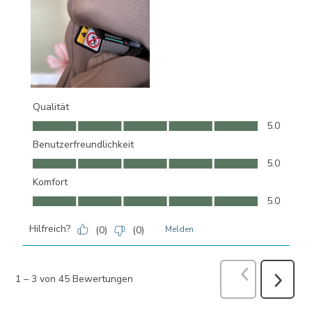
Qualität
Qualität, 5.0 von 5
5.0
Benutzerfreundlichkeit
Benutzerfreundlichkeit, 5.0 von 5
5.0
Komfort
Komfort, 5.0 von 5
5.0
Hilfreich?
(
0
)
(
0
)
Melden
Zurück
Bewer
1
–
3 von 45
Bewertungen
Weiter
Bewertu