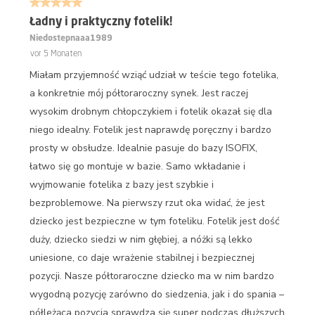
5 von 5 Sternen.
Ładny i praktyczny fotelik!
Niedostepnaaa1989
vor 5 Monaten
Miałam przyjemność wziąć udział w teście tego fotelika,
a konkretnie mój półtoraroczny synek. Jest raczej
wysokim drobnym chłopczykiem i fotelik okazał się dla
niego idealny. Fotelik jest naprawdę poręczny i bardzo
prosty w obsłudze. Idealnie pasuje do bazy ISOFIX,
łatwo się go montuje w bazie. Samo wkładanie i
wyjmowanie fotelika z bazy jest szybkie i
bezproblemowe. Na pierwszy rzut oka widać, że jest
dziecko jest bezpieczne w tym foteliku. Fotelik jest dość
duży, dziecko siedzi w nim głębiej, a nóżki są lekko
uniesione, co daje wrażenie stabilnej i bezpiecznej
pozycji. Nasze półtoraroczne dziecko ma w nim bardzo
wygodną pozycję zarówno do siedzenia, jak i do spania –
półleżąca pozycja sprawdza się super podczas dłuższych