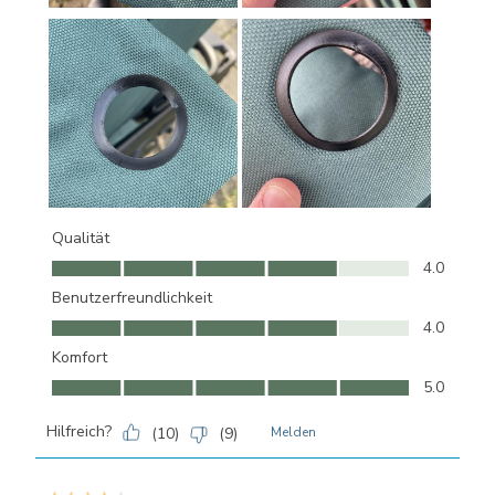
Qualität
Qualität, 4.0 von 5
4.0
Benutzerfreundlichkeit
Benutzerfreundlichkeit, 4.0 von 5
4.0
Komfort
Komfort, 5.0 von 5
5.0
Hilfreich?
(
10
)
(
9
)
Melden