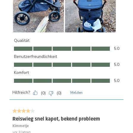
Qualität
Qualität, 5.0 von 5
5.0
Benutzerfreundlichkeit
Benutzerfreundlichkeit, 5.0 von 5
5.0
Komfort
Komfort, 5.0 von 5
5.0
Hilfreich?
(
0
)
(
0
)
Melden
4 von 5 Sternen.
Reiswieg snel kapot, bekend probleem
Kimmetje
vor 3 Jahren