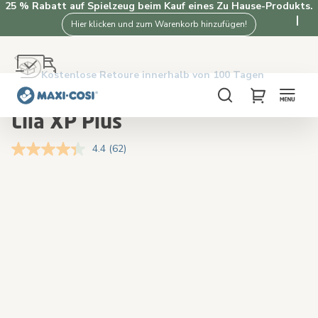
25 % Rabatt auf Spielzeug beim Kauf eines Zu Hause-Produkts.
Hier klicken und zum Warenkorb hinzufügen!
Kostenlose Retoure innerhalb von 100 Tagen
Lieferung in 2 bis 4 Werktagen
Kostenloser Versand ab €50. Jetzt kaufen!
4.3★ von 3.5K+ Kunden, die Maxi-Cosi lieben
Startseite
Kinderwagen
Lila XP Plus
Suche
My Cart
Lila XP Plus
4.4
(62)
62
Bewertungen
lesen.
Skip
Skip
Link
to
to
auf
the
the
derselben
Seite.
end
beginning
of
of
the
the
images
images
gallery
gallery