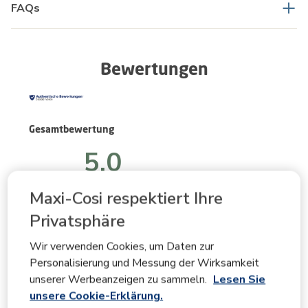
FAQs
Bewertungen
Gesamtbewertung
5.0
Maxi-Cosi respektiert Ihre
2 Bewertungen
Privatsphäre
Beurteilungsüberblick
Wir verwenden Cookies, um Daten zur
Wählen Sie unten eine Reihe aus, um Bewertungen zu
Personalisierung und Messung der Wirksamkeit
filtern.
unserer Werbeanzeigen zu sammeln.
Lesen Sie
unsere Cookie-Erklärung.
5 Sterne
Sterne
2