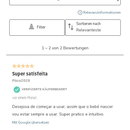
Zeig
Relevanzinformationen
Sortieren nach
Filter
Relevanteste
1
1
–
2 von 2
Bewertungen
bis
2
von
5 von 5 Sternen.
2
Bewertungen.
Super satisfeita
Pisco2026
VERIFIZIERTE KÄUFERBEWERT
vor einem Monat
Desejosa de começar a usar, assim que o bebé nascer
vou estar sempre a usar. Super pratico e intuitivo.
Mit Google übersetzen