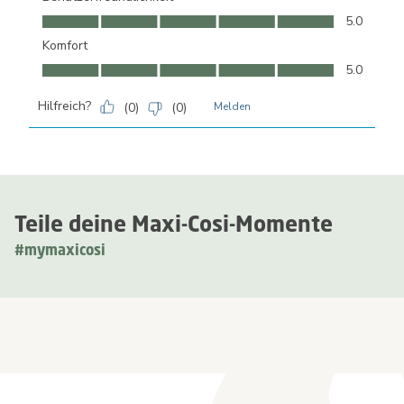
Benutzerfreundlichkeit, 5.0 von 5
5.0
Komfort
Komfort, 5.0 von 5
5.0
Hilfreich?
(
0
)
(
0
)
Melden
Teile deine Maxi-Cosi-Momente
#mymaxicosi
Newsletter