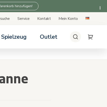
arenkorb hinzufügen!
rsuche
Service
Kontakt
Mein Konto
Spielzeug
Outlet
Suche
My Cart
rsitze
kten Kinderwagen
ukte der Zu Hause-Serie
siskompatibilität
patibilität
anne
rtungen
.