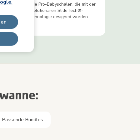
ogle.
in
Slide Pro-Babyschalen, die mit der
 oder
revolutionären SlideTech®-
Technologie designed wurden.
ren
ywanne:
Passende Bundles