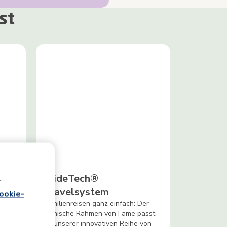
st
Me
SlideTech®
r
Travelsystem
ookie-
Familienreisen ganz einfach: Der
ikonische Rahmen von Fame passt
ine
zu unserer innovativen Reihe von