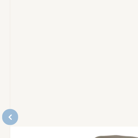
Sitzerhöhungen zum Füttern und Lerntürme
Sets
Ersatzteile
Zubehör