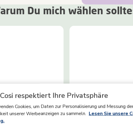
arum Du mich wählen sollte
Cosi respektiert Ihre Privatsphäre
thingSlope
Verstellbare Close2
enden Cookies, um Daten zur Personalisierung und Messung de
Babywanne
keit unserer Werbeanzeigen zu sammeln.
Lesen Sie unsere C
Fame Babywanne verfügt über
Mit der höhenverstellbaren
g.
 integrierten SoothingSlope.
Babywanne für Eltern aller
einfach an einem Riemen, um
Körpergrößen bekommst du ke