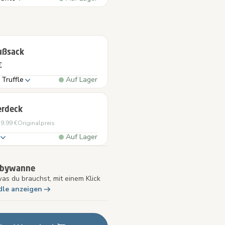
ußsack
€
 Truffle
Auf Lager
rdeck
9,99 €
Originalpreis
Auf Lager
abywanne
was du brauchst, mit einem Klick
dle anzeigen