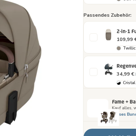
Passendes Zubehör:
2-in-1 F
109,99 
Twillic
Regenve
34,99 €
3
Cristal
Fame + B
Kauf alles, 
Dieses Bun