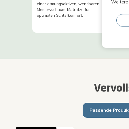
Weitere 
einer atmungsaktiven, wendbaren
dein 
Memoryschaum-Matratze für
Schla
optimalen Schlafkomfort.
Vervol
Passende Produk