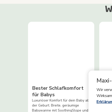
W
Maxi-
Bester Schlafkomfort
Soo
Wir verw
für Babys
Wirksam
Luxuriöser Komfort für dein Baby ab
Die 
Erklärun
der Geburt. Breite, geräumige
einen
Babywanne mit SoothingSlope und
Zieh 