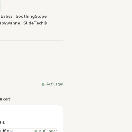
elben
.
r Babys
|
SoothingSlope
|
 Babywanne
|
SlideTech®
Auf Lager
aket:
9 €
uffle
Auf Lager