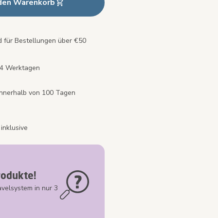
 den Warenkorb
 für Bestellungen über €50
s 4 Werktagen
innerhalb von 100 Tagen
inklusive
odukte!
avelsystem in nur 3