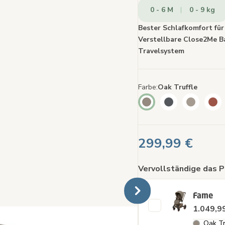
auf
0 - 6 M
0 - 9 kg
ders
Seite
Bester Schlafkomfort fü
Verstellbare Close2Me
Travelsystem
Farbe
Oak Truffle
299,99 €
Vervollständige das P
Fame
1.049,9
Oak Tr