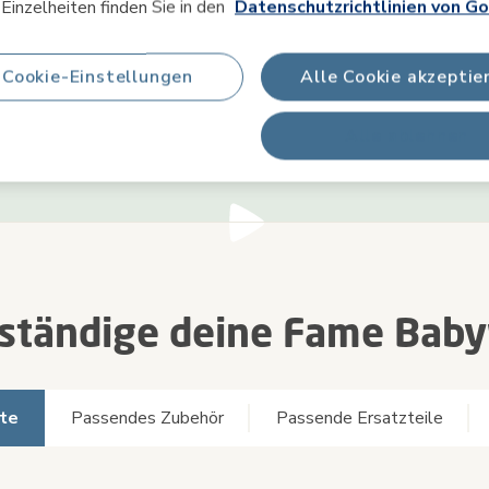
Einzelheiten finden Sie in den
Datenschutzrichtlinien von Go
Baby sanft in eine geneigte
Rückenschmerzen, wenn du de
fposition zu bringen.
Baby in die Babywanne hinen-
heraushebst.
Cookie-Einstellungen
Alle Cookie akzeptie
Alle ablehnen
lständige deine Fame Bab
te
Passendes Zubehör
Passende Ersatzteile